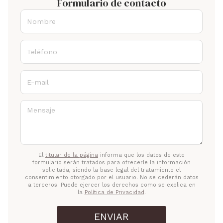
Formulario de contacto
Nombre
Teléfono
E-mail
Mensaje
El
titular de la página
informa que los datos de este
formulario serán tratados para ofrecerle la información
solicitada, siendo la base legal del tratamiento el
consentimiento otorgado por el usuario. No se cederán datos
a terceros. Puede ejercer los derechos como se explica en
la
Política de Privacidad
.